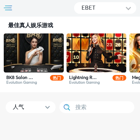
EBET
最佳真人娱乐游戏
热门
热门
BK8 Salon Prive Baccarat
Lightning Roulette
Meg
Evolution Gaming
Evolution Gaming
Evol
人气