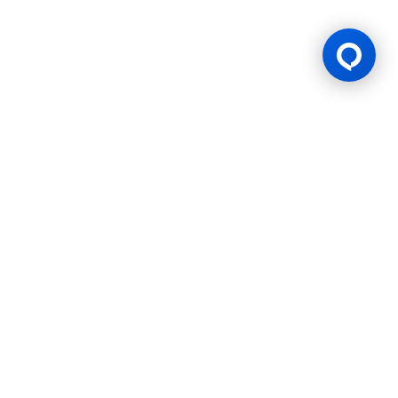
游戏许可证
BK8 由 Mettlemind Tech Ltd.（注册号：15779）运营，注册地址
位于科摩罗联盟安茹安自治岛穆察穆都市Hamchako区。BK8持有
科摩罗联盟安茹安自治岛政府颁发的合法牌照（许可证号：ALSI-
202504032-FI2），并受其监管。BK8已通过全部监管合规审查，
获得法律授权可开展一切机会游戏与投注活动。