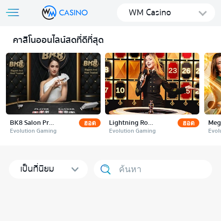
WM Casino
คาสิโนออนไลน์สดที่ดีที่สุด
BK8 Salon Prive Baccarat
Lightning Roulette
Meg
ฮอต
ฮอต
Evolution Gaming
Evolution Gaming
Evol
เป็นที่นิยม