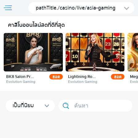
pathTitle./casino/live/asia-gaming
คาสิโนออนไลน์สดที่ดีที่สุด
BK8 Salon Prive Baccarat
Lightning Roulette
Meg
ฮอต
ฮอต
Evolution Gaming
Evolution Gaming
Evol
เป็นที่นิยม