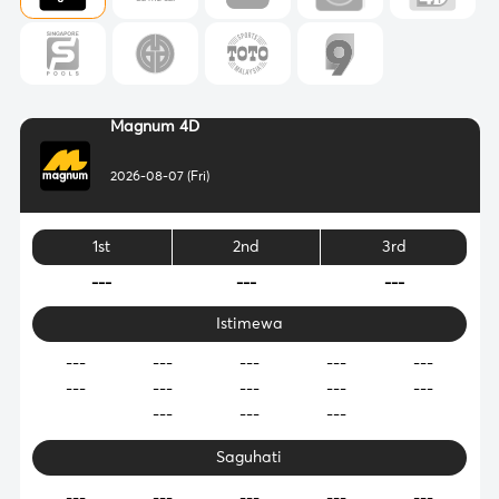
Magnum 4D
2026-08-07 (Fri)
1st
2nd
3rd
---
---
---
Istimewa
---
---
---
---
---
---
---
---
---
---
---
---
---
Saguhati
---
---
---
---
---