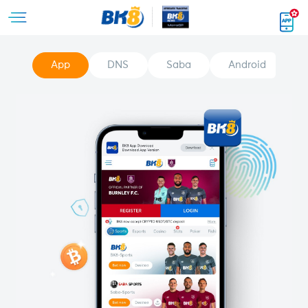
App
DNS
Saba
Android