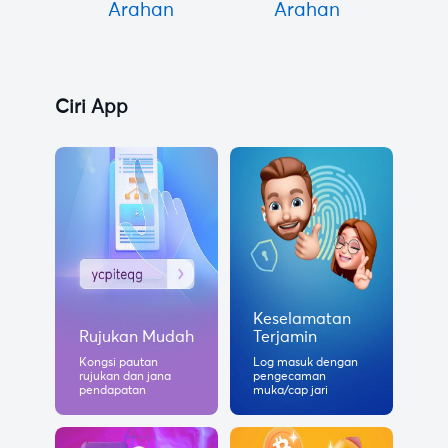
Arahan
Arahan
Ciri App
Keselamatan
Rujukan Mudah
Terjamin
Kongsi pautan
Log masuk dengan
rujukan dan jana
pengecaman
pendapatan
muka/cap jari