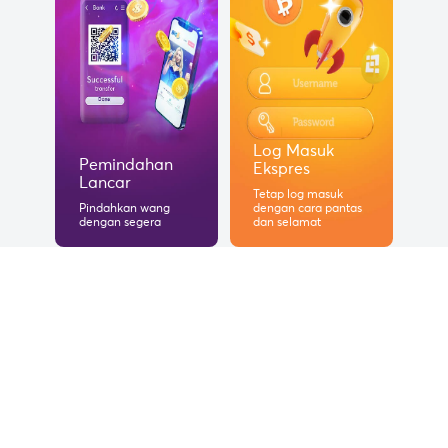
Log Masuk
Pemindahan
Ekspres
Lancar
Tetap log masuk
Pindahkan wang
dengan cara pantas
dengan segera
dan selamat