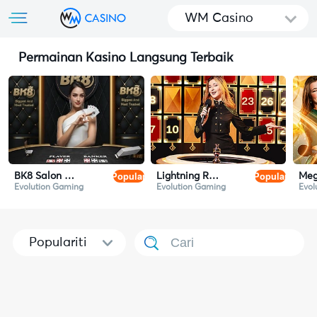
WM Casino
Permainan Kasino Langsung Terbaik
Popular
Popular
BK8 Salon Prive Baccarat
Lightning Roulette
Meg
Evolution Gaming
Evolution Gaming
Evol
Populariti