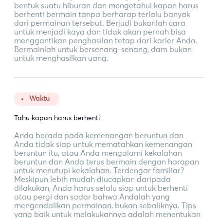
bentuk suatu hiburan dan mengetahui kapan harus
berhenti bermain tanpa berharap terlalu banyak
dari permainan tersebut. Berjudi bukanlah cara
untuk menjadi kaya dan tidak akan pernah bisa
menggantikan penghasilan tetap dari karier Anda.
Bermainlah untuk bersenang-senang, dam bukan
untuk menghasilkan uang.
Waktu
Tahu kapan harus berhenti
Anda berada pada kemenangan beruntun dan
Anda tidak siap untuk mematahkan kemenangan
beruntun itu, atau Anda mengalami kekalahan
beruntun dan Anda terus bermain dengan harapan
untuk menutupi kekalahan. Terdengar familiar?
Meskipun lebih mudah diucapkan daripada
dilakukan, Anda harus selalu siap untuk berhenti
atau pergi dan sadar bahwa Andalah yang
mengendalikan permainan, bukan sebaliknya. Tips
yang baik untuk melakukannya adalah menentukan