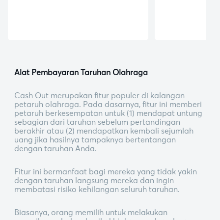
Alat Pembayaran Taruhan Olahraga
Cash Out merupakan fitur populer di kalangan
petaruh olahraga. Pada dasarnya, fitur ini memberi
petaruh berkesempatan untuk (1) mendapat untung
sebagian dari taruhan sebelum pertandingan
berakhir atau (2) mendapatkan kembali sejumlah
uang jika hasilnya tampaknya bertentangan
dengan taruhan Anda.
Fitur ini bermanfaat bagi mereka yang tidak yakin
dengan taruhan langsung mereka dan ingin
membatasi risiko kehilangan seluruh taruhan.
Biasanya, orang memilih untuk melakukan