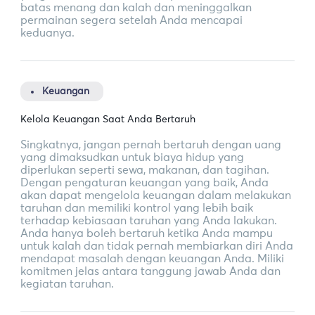
batas menang dan kalah dan meninggalkan
permainan segera setelah Anda mencapai
keduanya.
Keuangan
Kelola Keuangan Saat Anda Bertaruh
Singkatnya, jangan pernah bertaruh dengan uang
yang dimaksudkan untuk biaya hidup yang
diperlukan seperti sewa, makanan, dan tagihan.
Dengan pengaturan keuangan yang baik, Anda
akan dapat mengelola keuangan dalam melakukan
taruhan dan memiliki kontrol yang lebih baik
terhadap kebiasaan taruhan yang Anda lakukan.
Anda hanya boleh bertaruh ketika Anda mampu
untuk kalah dan tidak pernah membiarkan diri Anda
mendapat masalah dengan keuangan Anda. Miliki
komitmen jelas antara tanggung jawab Anda dan
kegiatan taruhan.