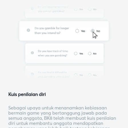
Kuis penilaian diri
Sebagai upaya untuk menanamkan kebiasaan
bermain game yang bertanggung jawab pada
semua anggota, BK8 telah membuat kuis penilaian
diri untuk membantu anggota mendapatkan