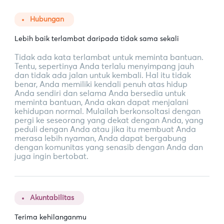
Hubungan
Lebih baik terlambat daripada tidak sama sekali
Tidak ada kata terlambat untuk meminta bantuan.
Tentu, sepertinya Anda terlalu menyimpang jauh
dan tidak ada jalan untuk kembali. Hal itu tidak
benar, Anda memiliki kendali penuh atas hidup
Anda sendiri dan selama Anda bersedia untuk
meminta bantuan, Anda akan dapat menjalani
kehidupan normal. Mulailah berkonsoltasi dengan
pergi ke seseorang yang dekat dengan Anda, yang
peduli dengan Anda atau jika itu membuat Anda
merasa lebih nyaman, Anda dapat bergabung
dengan komunitas yang senasib dengan Anda dan
juga ingin bertobat.
Akuntabilitas
Terima kehilanganmu