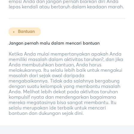
emosi Anda dan jangan pernah biarkan diri Anda
lepas kendali atau bertaruh dalam keadaan marah.
Bantuan
Jangan pernah malu dalam mencari bantuan
Ketika Anda mulai mempertanyakan apakah Anda
memiliki masalah dalam aktivitas taruhan?, dan jika
Anda membutuhkan bantuan, Anda harus
melakukannya. Itu selalu lebih baik untuk mengakui
masalah dari sejak awal daripada
mengabaikannya. Tidak ada salahnya bergabung
dengan suatu kelompok yang membantu masalah
Anda. Melihat lebih dekat pada aktivitas taruhan
kompulsif nyata dan mendengarkan bagaimana
mereka megatasinya bisa sangat membantu. Itu
selalu merupakan ide terbaik untuk mencari
bantuan dan dukungan sejak dini.