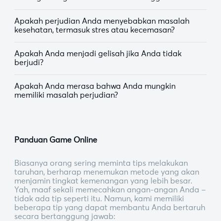
Apakah perjudian Anda menyebabkan masalah
kesehatan, termasuk stres atau kecemasan?
Apakah Anda menjadi gelisah jika Anda tidak
berjudi?
Apakah Anda merasa bahwa Anda mungkin
memiliki masalah perjudian?
Panduan Game Online
Biasanya orang sering meminta tips melakukan
taruhan, berharap menemukan metode yang akan
menjamin tingkat kemenangan yang lebih besar.
Yah, maaf sekali memecahkan angan-angan Anda –
tidak ada tip seperti itu. Namun, kami memiliki
beberapa tip yang dapat membantu Anda bertaruh
secara bertanggung jawab: