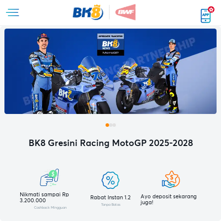
BK8 Gresini Racing MotoGP 2025-2028
Nikmati sampai Rp
Ayo deposit sekarang
Rabat Instan 1.2
3.200.000
juga!
Tanpa Batas
Cashback Mingguan