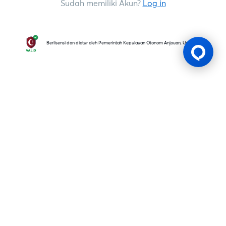
Sudah memiliki Akun?
Log in
Berlisensi dan diatur oleh Pemerintah Kepulauan Otonom Anjouan, Uni Komoro
Lesen Permainan
BK8 dioperasikan oleh Mettlemind Tech Ltd., dengan nomor
registrasi: 15779, dan alamat terdaftar di Hamchako,
Mutsamudu, Pulau Otonom Anjouan, Uni Komoro. BK8
berlisensi dan teregulasi oleh Pemerintah Pulau Otonom