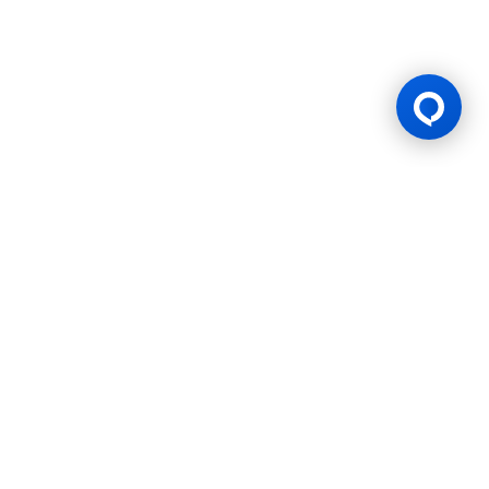
Lesen Permainan
BK8 dioperasikan oleh Mettlemind Tech Ltd., dengan nomor
registrasi: 15779, dan alamat terdaftar di Hamchako,
Mutsamudu, Pulau Otonom Anjouan, Uni Komoro. BK8
berlisensi dan teregulasi oleh Pemerintah Pulau Otonom