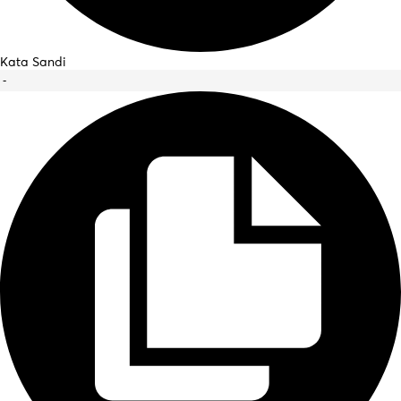
Kata Sandi